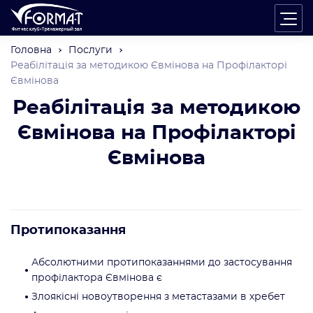
Головна
Послуги
Реабілітація за методикою Євмінова на Профілакторі
Євмінова
Реабілітація за методикою
Євмінова на Профілакторі
Євмінова
Протипоказання
Абсолютними протипоказаннями до застосування
профілактора Євмінова є
Злоякісні новоутворення з метастазами в хребет