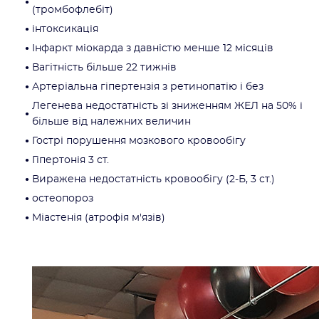
(тромбофлебіт)
інтоксикація
Інфаркт міокарда з давністю менше 12 місяців
Вагітність більше 22 тижнів
Артеріальна гіпертензія з ретинопатію і без
Легенева недостатність зі зниженням ЖЕЛ на 50% і
більше від належних величин
Гострі порушення мозкового кровообігу
Гіпертонія 3 ст.
Виражена недостатність кровообігу (2-Б, 3 ст.)
остеопороз
Міастенія (атрофія м'язів)