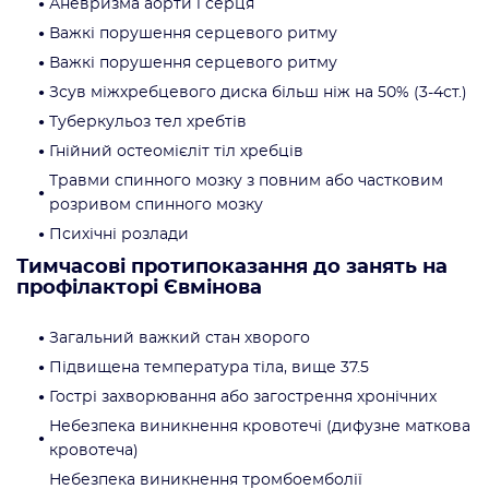
Аневризма аорти і серця
Важкі порушення серцевого ритму
Важкі порушення серцевого ритму
Зсув міжхребцевого диска більш ніж на 50% (3-4ст.)
Туберкульоз тел хребтів
Гнійний остеомієліт тіл хребців
Травми спинного мозку з повним або частковим
розривом спинного мозку
Психічні розлади
Тимчасові протипоказання до занять на
профілакторі Євмінова
Загальний важкий стан хворого
Підвищена температура тіла, вище 37.5
Гострі захворювання або загострення хронічних
Небезпека виникнення кровотечі (дифузне маткова
кровотеча)
Небезпека виникнення тромбоемболії